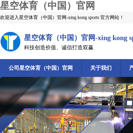
星空体育（中国）官网
欢迎进入星空体育（中国）官网-xing kong sports 官方网站！
星空体育（中国）官网-xing kong sp
科技创造价值、诚信打造双赢
公司星空体育（中国）官网
关于我们
星空体育（中国）官网-xing kong sports