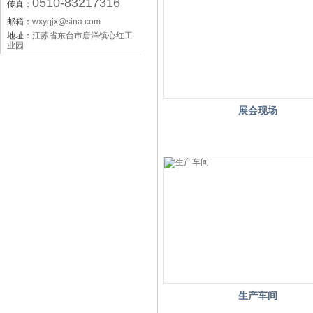
0510-83217316
传真：
邮箱：
wxyqjx@sina.com
地址：
江苏省东台市唐洋镇心红工
业园
展会现场
生产车间