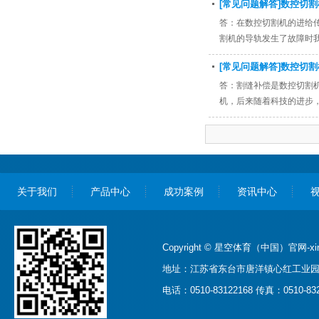
[常见问题解答]数控切
答：在数控切割机的进给
割机的导轨发生了故障时我们
[常见问题解答]数控切
答：割缝补偿是数控切割
机，后来随着科技的进步，开
关于我们
产品中心
成功案例
资讯中心
Copyright © 星空体育（中国）官网-xin
地址：江苏省东台市唐洋镇心红工业园 苏I
电话：0510-83122168 传真：0510-832