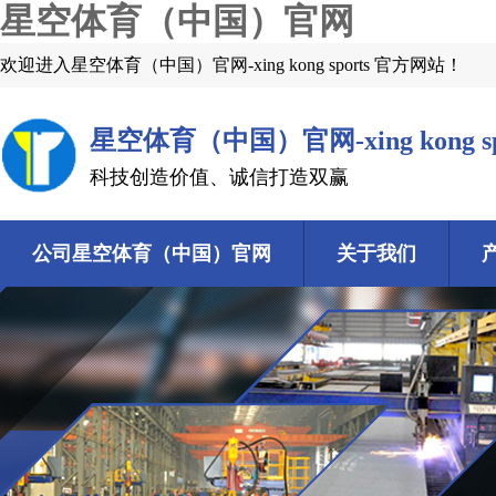
星空体育（中国）官网
欢迎进入星空体育（中国）官网-xing kong sports 官方网站！
星空体育（中国）官网-xing kong sp
科技创造价值、诚信打造双赢
公司星空体育（中国）官网
关于我们
星空体育（中国）官网-xing kong sports