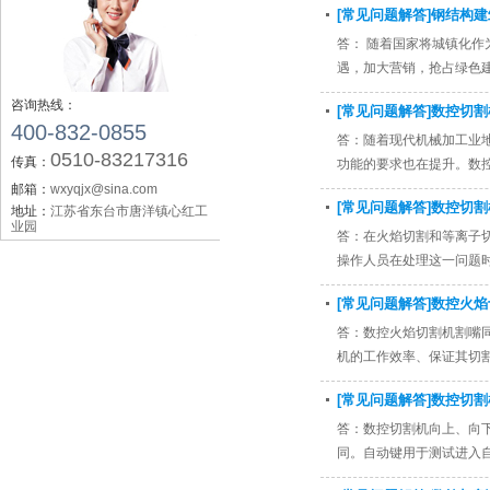
[常见问题解答]钢结构
答： 随着国家将城镇化作
遇，加大营销，抢占绿色建筑
咨询热线：
[常见问题解答]数控切
400-832-0855
答：随着现代机械加工业
0510-83217316
传真：
功能的要求也在提升。数控切
邮箱：
wxyqjx@sina.com
[常见问题解答]数控切
地址：
江苏省东台市唐洋镇心红工
业园
答：在火焰切割和等离子
操作人员在处理这一问题时多
[常见问题解答]数控火
答：数控火焰切割机割嘴
机的工作效率、保证其切割质
[常见问题解答]数控切
答：数控切割机向上、向
同。自动键用于测试进入自动