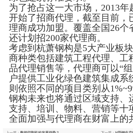
为了抢占这一大市场，2013
开始了招商代理，截至目前，已
理商成功加盟。覆盖全国26个省
还计划招200家代理商。
考虑到杭萧钢构是5大产业板
商种类包括建筑工程代理、工
品代理销售等，代理商可以“组
户提供工业化绿色建筑集成系
则依照不同的项目类别从1%~
钢构未来也将通过区域支持、
支持、培训、物料、营销等十
全面加强与代理商在财富上的
上一篇：
数控切割机的发展趋势？
下一篇：
H型钢生产