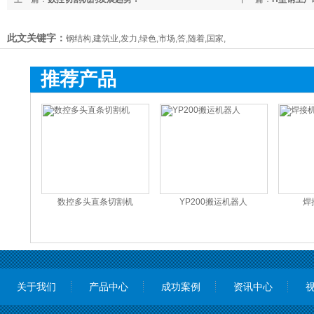
此文关键字：
钢结构,建筑业,发力,绿色,市场,答,随着,国家,
推荐产品
数控多头直条切割机
YP200搬运机器人
焊
关于我们
产品中心
成功案例
资讯中心