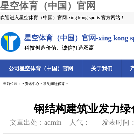
星空体育（中国）官网
欢迎进入星空体育（中国）官网-xing kong sports 官方网站！
星空体育（中国）官网-xing kong sp
科技创造价值、诚信打造双赢
公司星空体育（中国）官网
关于我们
当前位置： >
资讯中心
>
常见问题解答
>
星空体育（中国）官网-xing kong sports
钢结构建筑业发力绿
文章出处：admin
人气：
发表时间：20