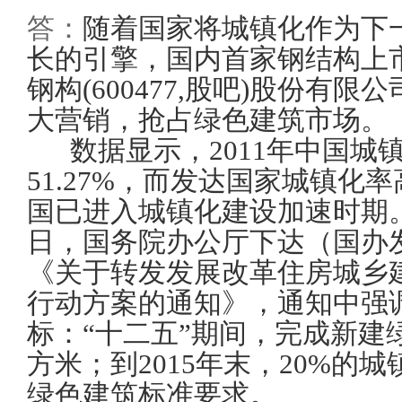
答：
随着国家将城镇化作为下
长的引擎，国内首家钢结构上
钢构(600477,股吧)股份有
大营销，抢占绿色建筑市场。
数据显示，2011年中国城
51.27%，而发达国家城镇化率
国已进入城镇化建设加速时期。2
日，国务院办公厅下达（国办发[2
《关于转发发展改革住房城乡
行动方案的通知》，通知中强
标：“十二五”期间，完成新建
方米；到2015年末，20%的
绿色建筑标准要求。