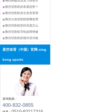
钢结构建筑业发力绿色市
数控切割机的发展趋势？
数控切割机发生热变形我
数控火焰切割机喷嘴使用
数控切割机割炬高度怎么
数控切割机导轨故障维修
数控切割机割缝补偿功能
星空体育（中国）官网-xing
kong sports
咨询热线：
400-832-0855
0510-83217316
传真：