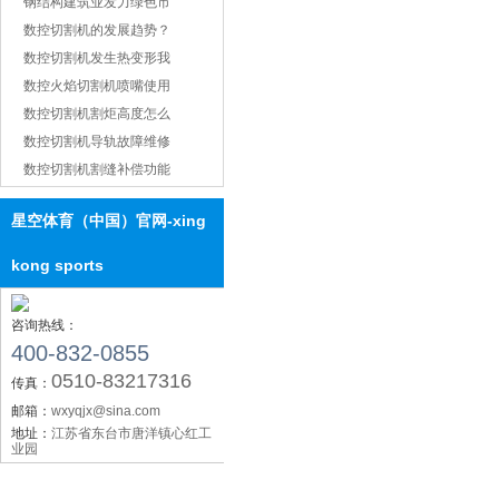
钢结构建筑业发力绿色市
数控切割机的发展趋势？
数控切割机发生热变形我
数控火焰切割机喷嘴使用
数控切割机割炬高度怎么
数控切割机导轨故障维修
数控切割机割缝补偿功能
星空体育（中国）官网-xing
kong sports
咨询热线：
400-832-0855
0510-83217316
传真：
邮箱：
wxyqjx@sina.com
地址：
江苏省东台市唐洋镇心红工
业园