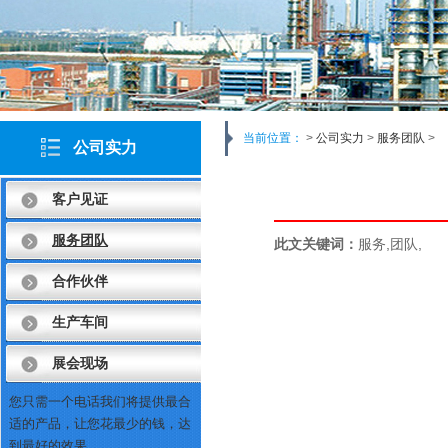
当前位置：
>
公司实力
>
服务团队
>
公司实力
客户见证
服务团队
此文关键词：
服务,团队,
合作伙伴
生产车间
展会现场
您只需一个电话我们将提供最合
适的产品，让您花最少的钱，达
到最好的效果