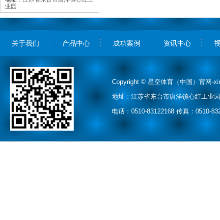
业园
关于我们
产品中心
成功案例
资讯中心
Copyright © 星空体育（中国）官网-xin
地址：江苏省东台市唐洋镇心红工业园 苏I
电话：0510-83122168 传真：0510-832