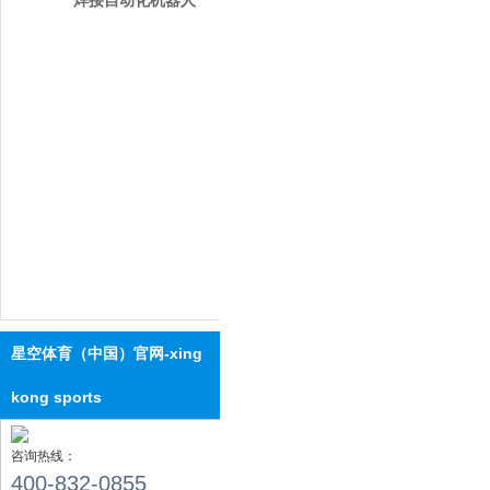
焊接自动化机器人
星空体育（中国）官网-xing
kong sports
咨询热线：
400-832-0855