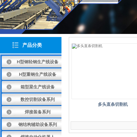
产品分类
H型钢轻钢生产线设备
H型重钢生产线设备
箱型梁生产线设备
数控切割设备系列
多头直条切割机
焊接装备系列
钢结构辅助设备系列