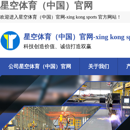
星空体育（中国）官网
欢迎进入星空体育（中国）官网-xing kong sports 官方网站！
星空体育（中国）官网-xing kong sp
科技创造价值、诚信打造双赢
公司星空体育（中国）官网
关于我们
星空体育（中国）官网-xing kong sports