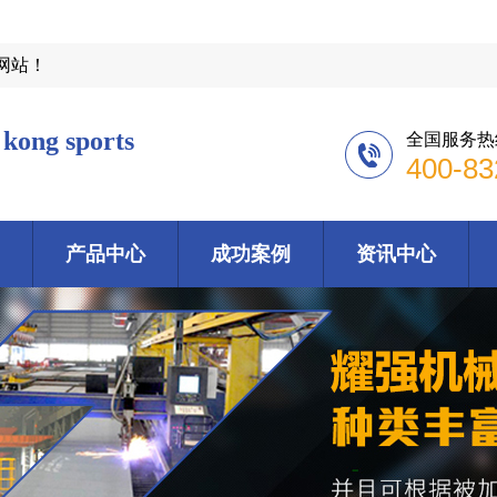
方网站！
g sports
全国服务热
400-83
产品中心
成功案例
资讯中心