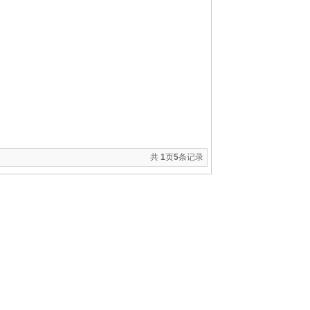
共
1
页
5
条记录