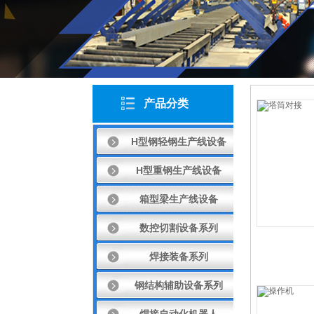
产品分类
H型钢轻钢生产线设备
H型重钢生产线设备
箱型梁生产线设备
数控切割设备系列
焊接装备系列
钢结构辅助设备系列