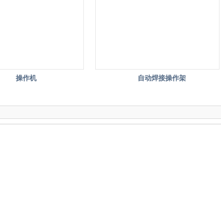
操作机
自动焊接操作架