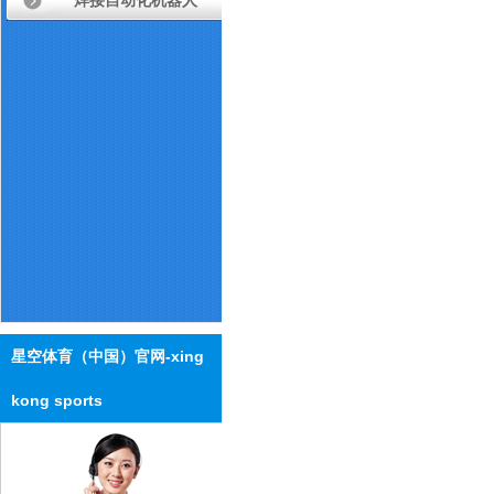
焊接自动化机器人
星空体育（中国）官网-xing
kong sports