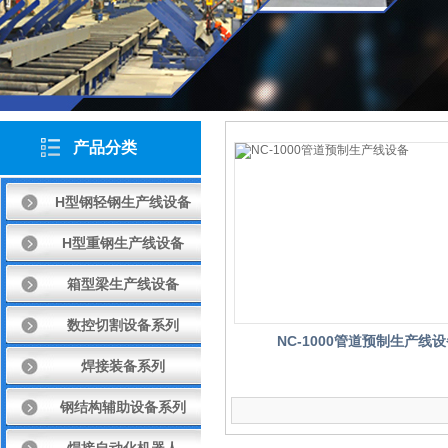
产品分类
H型钢轻钢生产线设备
H型重钢生产线设备
箱型梁生产线设备
数控切割设备系列
NC-1000管道预制生产线
焊接装备系列
钢结构辅助设备系列